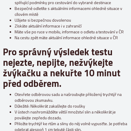
splňující podmínky pro cestování do vybrané destinace
Bezpečně odletíte s aktuálními informacemi ohledně situace v
cílovém místě
Užijete si bezpečnou dovolenou
Získáte aktuální informace i v zahraničí
Máte vše po ruce v mobilu, informace o odletu a testování v ČR
Na cestu zpět máte aktuální informace ohledně situace v ČR
Pro správný výsledek testu
nejezte, nepijte, nežvýkejte
žvýkačku a nekuřte 10 minut
před odběrem.
Otevřete odběrovou sadu a našroubujte přiložený trychtýř na
odběrovou zkumavku.
Důležité: Několikrát zakašlejte do roušky
V ústech nashromážděte větší množství slin a několikrát je
poválejte zepředu dozadu.
Přiložte trychtýř ke rtům a sliny do něj volně vypusťte. Je potřeba
odebrat alespoň 1 cm tekuté části slin.