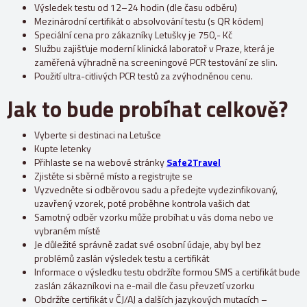
Výsledek testu od 12–24 hodin (dle času odběru)
Mezinárodní certifikát o absolvování testu (s QR kódem)
Speciální cena pro zákazníky Letušky je 750,- Kč
Službu zajišťuje moderní klinická laboratoř v Praze, která je
zaměřená výhradně na screeningové PCR testování ze slin.
Použití ultra-citlivých PCR testů za zvýhodněnou cenu.
Jak to bude probíhat celkově?
Vyberte si destinaci na Letušce
Kupte letenky
Přihlaste se na webové stránky
Safe2Travel
Zjistěte si sběrné místo a registrujte se
Vyzvedněte si odběrovou sadu a předejte vydezinfikovaný,
uzavřený vzorek, poté proběhne kontrola vašich dat
Samotný odběr vzorku může probíhat u vás doma nebo ve
vybraném místě
Je důležité správně zadat své osobní údaje, aby byl bez
problémů zaslán výsledek testu a certifikát
Informace o výsledku testu obdržíte formou SMS a certifikát bude
zaslán zákazníkovi na e-mail dle času převzetí vzorku
Obdržíte certifikát v ČJ/AJ a dalších jazykových mutacích –